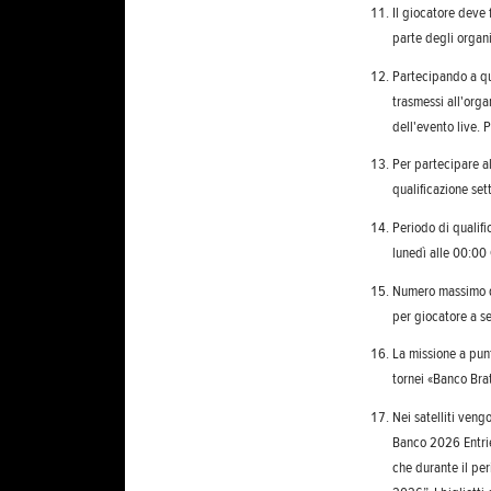
Il giocatore deve f
parte degli organi
Partecipando a que
trasmessi all'orga
dell'evento live. 
Per partecipare al
qualificazione set
Periodo di qualif
lunedì alle 00:00
Numero massimo di
per giocatore a se
La missione a pun
tornei «Banco Bra
Nei satelliti ve
Banco 2026 Entri
che durante il per