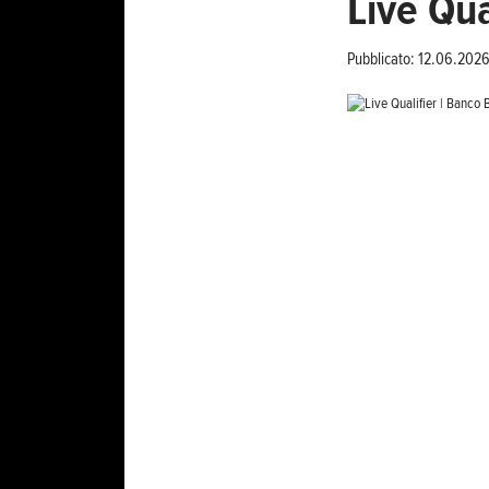
Live Qua
Pubblicato: 12.06.202