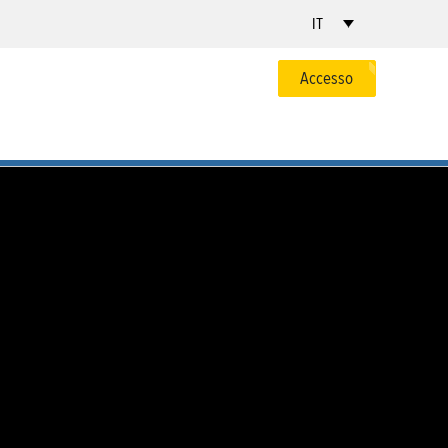
IT
Accesso