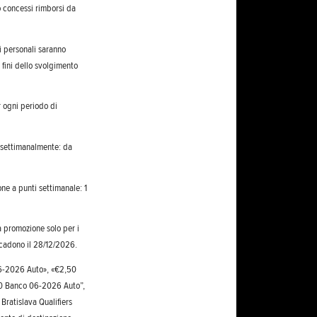
no concessi rimborsi da
i personali saranno
 fini dello svolgimento
r ogni periodo di
 settimanalmente: da
e a punti settimanale: 1
a promozione solo per i
scadono il 28/12/2026.
6-2026 Auto», «€2,50
0 Banco 06-2026 Auto”,
 Bratislava Qualifiers