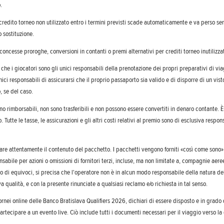
.
credito torneo non utilizzato entro i termini previsti scade automaticamente e va perso se
 sostituzione.
oncesse proroghe, conversioni in contanti o premi alternativi per crediti torneo inutilizzat
 che i giocatori sono gli unici responsabili della prenotazione dei propri preparativi di via
nici responsabili di assicurarsi che il proprio passaporto sia valido e di disporre di un vist
, se del caso.
no rimborsabili, non sono trasferibili e non possono essere convertiti in denaro contante. 
. Tutte le tasse, le assicurazioni e gli altri costi relativi al premio sono di esclusiva respon
care attentamente il contenuto del pacchetto. I pacchetti vengono forniti «così come sono» 
abile per azioni o omissioni di fornitori terzi, incluse, ma non limitate a, compagnie aeree e
o di equivoci, si precisa che l'operatore non è in alcun modo responsabile della natura de
va qualità, e con la presente rinunciate a qualsiasi reclamo e/o richiesta in tal senso.
rnei online delle Banco Bratislava Qualifiers 2026, dichiari di essere disposto e in grado d
artecipare a un evento live. Ciò include tutti i documenti necessari per il viaggio verso la