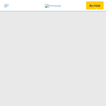
Accesso