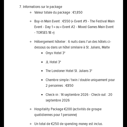
Informations sur le package
Valeur totale du package : €1,850
Buy-in Main Event : €550 (« Event #9 - The Festival Main
Event - Day 1 » ou « Event #2 - Mixed Games Main Event
- TORSES 1B »)
Hébergement hôtelier : 6 nuits dans l'un des hôtels ci-
dessous ou dans un hôtel similaire à St. Julians, Malte
Onyx Hotel 3*
JL Hotel 3*
The Londoner Hotel St. Julians 3*
Chambre simple / twin / double uniquement pour
2 personnes : €850
Check-in : 14 septembre 2026 - Check-out : 20
septembre 2026
Hospitality Package €200 (activités de groupe
quotidiennes pour 1 personne)
Un total de €250 de spending money est inclus.