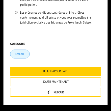
participation.
Les présentes conditions sont régies et interprétées
conformément au droit suisse et vous vous soumettez à la
juridiction exclusive des tribunaux de Freienbach, Suisse.
CATÉGORIE
EVENT
TÉLÉCHARGER L'APP
JOUER MAINTENANT
RETOUR