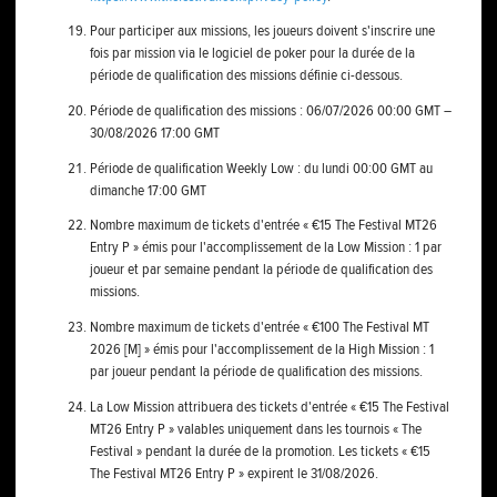
Pour participer aux missions, les joueurs doivent s'inscrire une
fois par mission via le logiciel de poker pour la durée de la
période de qualification des missions définie ci-dessous.
Période de qualification des missions : 06/07/2026 00:00 GMT –
30/08/2026 17:00 GMT
Période de qualification Weekly Low : du lundi 00:00 GMT au
dimanche 17:00 GMT
Nombre maximum de tickets d'entrée « €15 The Festival MT26
Entry P » émis pour l'accomplissement de la Low Mission : 1 par
joueur et par semaine pendant la période de qualification des
missions.
Nombre maximum de tickets d'entrée « €100 The Festival MT
2026 [M] » émis pour l'accomplissement de la High Mission : 1
par joueur pendant la période de qualification des missions.
La Low Mission attribuera des tickets d'entrée « €15 The Festival
MT26 Entry P » valables uniquement dans les tournois « The
Festival » pendant la durée de la promotion. Les tickets « €15
The Festival MT26 Entry P » expirent le 31/08/2026.