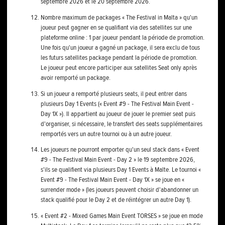
septembre 2026 et le 20 septembre 2026.
Nombre maximum de packages « The Festival in Malta » qu'un
joueur peut gagner en se qualifiant via des satellites sur une
plateforme online : 1 par joueur pendant la période de promotion.
Une fois qu'un joueur a gagné un package, il sera exclu de tous
les futurs satellites package pendant la période de promotion.
Le joueur peut encore participer aux satellites Seat only après
avoir remporté un package.
Si un joueur a remporté plusieurs seats, il peut entrer dans
plusieurs Day 1 Events (« Event #9 - The Festival Main Event -
Day 1X »). Il appartient au joueur de jouer le premier seat puis
d'organiser, si nécessaire, le transfert des seats supplémentaires
remportés vers un autre tournoi ou à un autre joueur.
Les joueurs ne pourront emporter qu'un seul stack dans « Event
#9 - The Festival Main Event - Day 2 » le 19 septembre 2026,
s'ils se qualifient via plusieurs Day 1 Events à Malte. Le tournoi «
Event #9 - The Festival Main Event - Day 1X » se joue en «
surrender mode » (les joueurs peuvent choisir d'abandonner un
stack qualifié pour le Day 2 et de réintégrer un autre Day 1).
« Event #2 - Mixed Games Main Event TORSES » se joue en mode