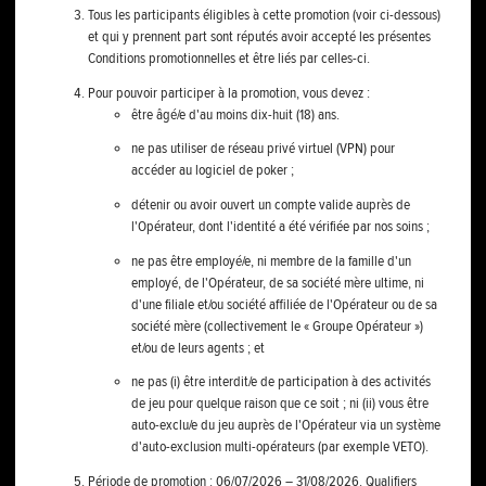
Tous les participants éligibles à cette promotion (voir ci-dessous)
et qui y prennent part sont réputés avoir accepté les présentes
Conditions promotionnelles et être liés par celles-ci.
Pour pouvoir participer à la promotion, vous devez :
être âgé/e d'au moins dix-huit (18) ans.
ne pas utiliser de réseau privé virtuel (VPN) pour
accéder au logiciel de poker ;
détenir ou avoir ouvert un compte valide auprès de
l'Opérateur, dont l'identité a été vérifiée par nos soins ;
ne pas être employé/e, ni membre de la famille d'un
employé, de l'Opérateur, de sa société mère ultime, ni
d'une filiale et/ou société affiliée de l'Opérateur ou de sa
société mère (collectivement le « Groupe Opérateur »)
et/ou de leurs agents ; et
ne pas (i) être interdit/e de participation à des activités
de jeu pour quelque raison que ce soit ; ni (ii) vous être
auto-exclu/e du jeu auprès de l'Opérateur via un système
d'auto-exclusion multi-opérateurs (par exemple VETO).
Période de promotion : 06/07/2026 – 31/08/2026. Qualifiers