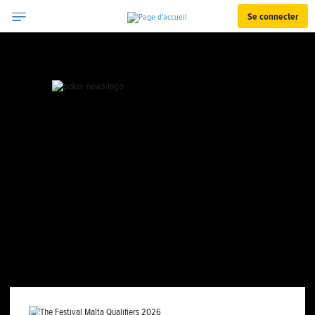
Se connecter