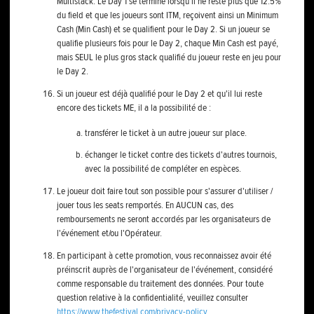
Multistack. Le Day 1 se termine lorsqu'il ne reste plus que 12.5%
du field et que les joueurs sont ITM, reçoivent ainsi un Minimum
Cash (Min Cash) et se qualifient pour le Day 2. Si un joueur se
qualifie plusieurs fois pour le Day 2, chaque Min Cash est payé,
mais SEUL le plus gros stack qualifié du joueur reste en jeu pour
le Day 2.
Si un joueur est déjà qualifié pour le Day 2 et qu'il lui reste
encore des tickets ME, il a la possibilité de :
transférer le ticket à un autre joueur sur place.
échanger le ticket contre des tickets d'autres tournois,
avec la possibilité de compléter en espèces.
Le joueur doit faire tout son possible pour s'assurer d'utiliser /
jouer tous les seats remportés. En AUCUN cas, des
remboursements ne seront accordés par les organisateurs de
l'événement et/ou l'Opérateur.
En participant à cette promotion, vous reconnaissez avoir été
préinscrit auprès de l'organisateur de l'événement, considéré
comme responsable du traitement des données. Pour toute
question relative à la confidentialité, veuillez consulter
https://www.thefestival.com/privacy-policy
.