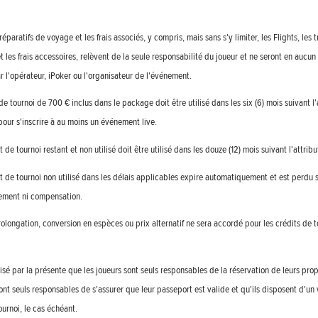
réparatifs de voyage et les frais associés, y compris, mais sans s'y limiter, les Flights, les t
et les frais accessoires, relèvent de la seule responsabilité du joueur et ne seront en aucu
 l'opérateur, iPoker ou l'organisateur de l'événement.
de tournoi de 700 € inclus dans le package doit être utilisé dans les six (6) mois suivant l'
our s'inscrire à au moins un événement live.
t de tournoi restant et non utilisé doit être utilisé dans les douze (12) mois suivant l'attri
t de tournoi non utilisé dans les délais applicables expire automatiquement et est perdu 
ment ni compensation.
longation, conversion en espèces ou prix alternatif ne sera accordé pour les crédits de to
cisé par la présente que les joueurs sont seuls responsables de la réservation de leurs pr
sont seuls responsables de s'assurer que leur passeport est valide et qu'ils disposent d'un 
urnoi, le cas échéant.