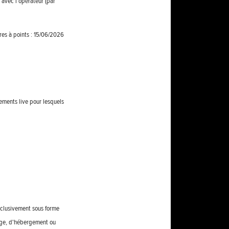
avec l'opérateur (par
res à points : 15/06/2026
ements live pour lesquels
xclusivement sous forme
age, d'hébergement ou