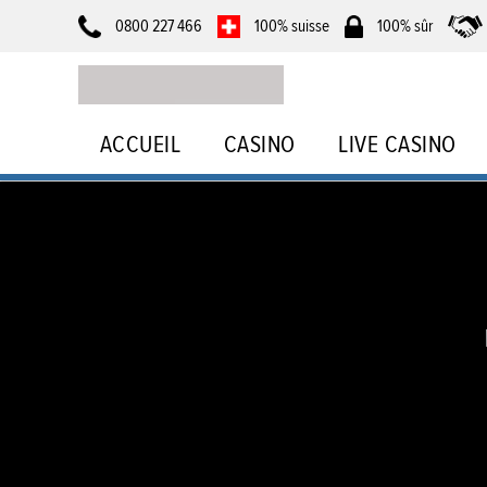
0800 227 466
100% suisse
100% sûr
ACCUEIL
CASINO
LIVE CASINO