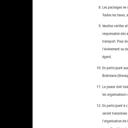
Les packages ne s
Toutes les taxes, 
Veuillez vérifier 
responsable des ac
transport. Pour év
l'événement ou de
égard.
En participant au
Bratislava (Slovaq
Le joueur doit to
les organisateurs
En participant à 
seront transmises
l'organisation de 