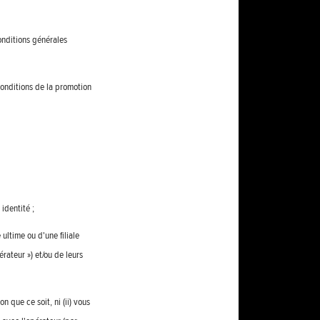
onditions générales
conditions de la promotion
identité ;
ltime ou d'une filiale
rateur ») et/ou de leurs
n que ce soit, ni (ii) vous