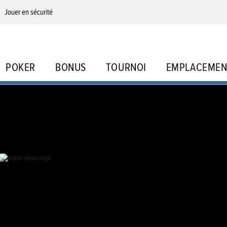
Jouer en sécurité
POKER
BONUS
TOURNOI
EMPLACEMEN