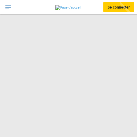
Se connecter