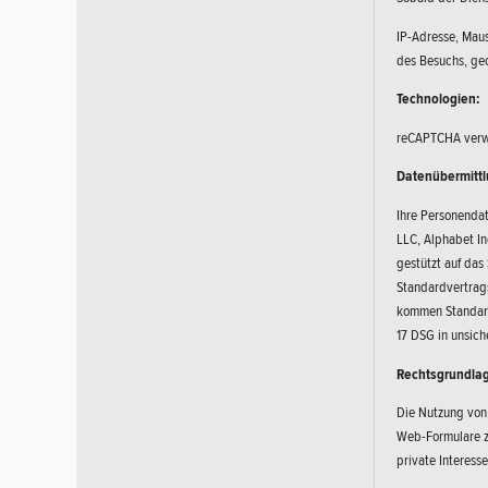
IP-Adresse, Maus
des Besuchs, geo
Technologien:
reCAPTCHA verwen
Datenübermittl
Ihre Personenda
LLC, Alphabet In
gestützt auf das
Standardvertrags
kommen Standardv
17 DSG in unsich
Rechtsgrundlag
Die Nutzung von 
Web-Formulare zw
private Interess