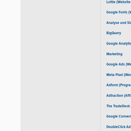
Lottie (Websit
Google Fonts (
Analyse und Sta
BigQuery
Google Analyti
Marketing
Google Ads (We
Meta Pixel (We
Adform (Progra
Adtraction (Aff
The TradeDesk 
Google Convers
DoubleClick Ad