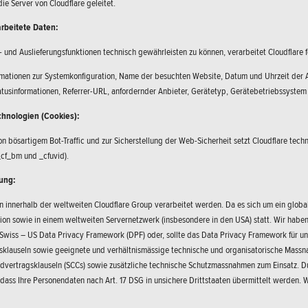
ie Server von Cloudflare geleitet.
rbeitete Daten:
 und Auslieferungsfunktionen technisch gewährleisten zu können, verarbeitet Cloudflare 
ormationen zur Systemkonfiguration, Name der besuchten Website, Datum und Uhrzeit der
usinformationen, Referrer-URL, anfordernder Anbieter, Gerätetyp, Gerätebetriebssystem
chnologien (Cookies):
n bösartigem Bot-Traffic und zur Sicherstellung der Web-Sicherheit setzt Cloudflare tech
_cf_bm und _cfuvid).
ung:
 innerhalb der weltweiten Cloudflare Group verarbeitet werden. Da es sich um ein globa
on sowie in einem weltweiten Servernetzwerk (insbesondere in den USA) statt. Wir haben 
 Swiss – US Data Privacy Framework (DPF) oder, sollte das Data Privacy Framework für un
klauseln sowie geeignete und verhältnismässige technische und organisatorische Massnah
ertragsklauseln (SCCs) sowie zusätzliche technische Schutzmassnahmen zum Einsatz. Dur
, dass Ihre Personendaten nach Art. 17 DSG in unsichere Drittstaaten übermittelt werden. W