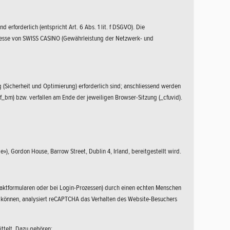
 erforderlich (entspricht Art. 6 Abs. 1 lit. f DSGVO). Die
eresse von SWISS CASINO (Gewährleistung der Netzwerk- und
 (Sicherheit und Optimierung) erforderlich sind; anschliessend werden
_bm) bzw. verfallen am Ende der jeweiligen Browser-Sitzung (_cfuvid).
), Gordon House, Barrow Street, Dublin 4, Irland, bereitgestellt wird.
ntaktformularen oder bei Login-Prozessen) durch einen echten Menschen
u können, analysiert reCAPTCHA das Verhalten des Website-Besuchers
ttelt. Dazu gehören: