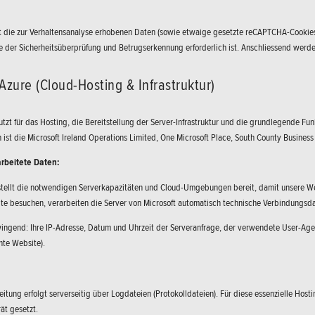
 die zur Verhaltensanalyse erhobenen Daten (sowie etwaige gesetzte reCAPTCHA-Cookies/
e der Sicherheitsüberprüfung und Betrugserkennung erforderlich ist. Anschliessend werde
Azure (Cloud-Hosting & Infrastruktur)
zt für das Hosting, die Bereitstellung der Server-Infrastruktur und die grundlegende Fu
n ist die Microsoft Ireland Operations Limited, One Microsoft Place, South County Business
rbeitete Daten:
 stellt die notwendigen Serverkapazitäten und Cloud-Umgebungen bereit, damit unsere W
te besuchen, verarbeiten die Server von Microsoft automatisch technische Verbindungsd
ngend: Ihre IP-Adresse, Datum und Uhrzeit der Serveranfrage, der verwendete User-Agen
hte Website).
itung erfolgt serverseitig über Logdateien (Protokolldateien). Für diese essenzielle Ho
ät gesetzt.