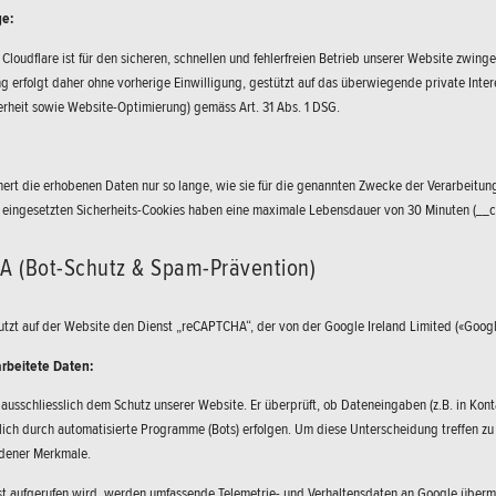
e:
loudflare ist für den sicheren, schnellen und fehlerfreien Betrieb unserer Website zwingend
g erfolgt daher ohne vorherige Einwilligung, gestützt auf das überwiegende private Int
erheit sowie Website-Optimierung) gemäss Art. 31 Abs. 1 DSG.
hert die erhobenen Daten nur so lange, wie sie für die genannten Zwecke der Verarbeitung
e eingesetzten Sicherheits-Cookies haben eine maximale Lebensdauer von 30 Minuten (__cf
 (Bot-Schutz & Spam-Prävention)
zt auf der Website den Dienst „reCAPTCHA“, der von der Google Ireland Limited («Google»
rbeitete Daten:
 ausschliesslich dem Schutz unserer Website. Er überprüft, ob Dateneingaben (z.B. in Ko
lich durch automatisierte Programme (Bots) erfolgen. Um diese Unterscheidung treffen z
dener Merkmale.
t aufgerufen wird, werden umfassende Telemetrie- und Verhaltensdaten an Google übermi