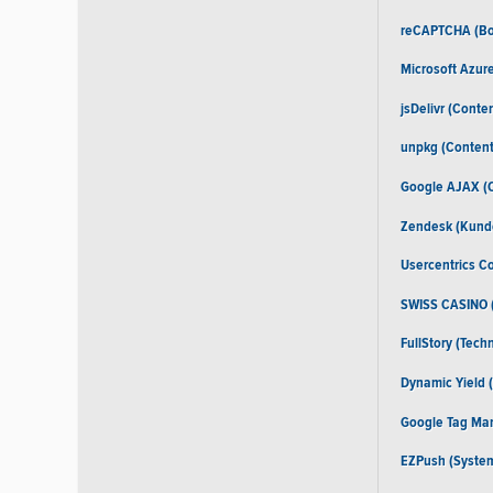
reCAPTCHA (Bo
Microsoft Azure
jsDelivr (Conte
unpkg (Content 
Google AJAX (C
Zendesk (Kund
Usercentrics 
SWISS CASINO (
FullStory (Tec
Dynamic Yield 
Google Tag Man
EZPush (System