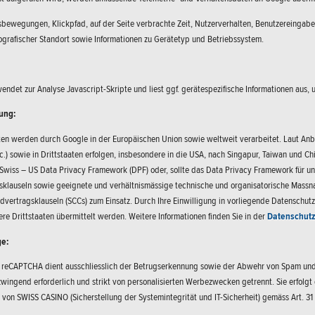
bewegungen, Klickpfad, auf der Seite verbrachte Zeit, Nutzerverhalten, Benutzereingabe
grafischer Standort sowie Informationen zu Gerätetyp und Betriebssystem.
det zur Analyse Javascript-Skripte und liest ggf. gerätespezifische Informationen aus, 
ung:
ten werden durch Google in der Europäischen Union sowie weltweit verarbeitet. Laut Anb
c.) sowie in Drittstaaten erfolgen, insbesondere in die USA, nach Singapur, Taiwan und C
 Swiss – US Data Privacy Framework (DPF) oder, sollte das Data Privacy Framework für un
klauseln sowie geeignete und verhältnismässige technische und organisatorische Massnah
ertragsklauseln (SCCs) zum Einsatz. Durch Ihre Einwilligung in vorliegende Datenschutzer
ere Drittstaaten übermittelt werden. Weitere Informationen finden Sie in der
Datenschutz
e:
reCAPTCHA dient ausschliesslich der Betrugserkennung sowie der Abwehr von Spam und Bo
ingend erforderlich und strikt von personalisierten Werbezwecken getrennt. Sie erfolgt
e von SWISS CASINO (Sicherstellung der Systemintegrität und IT-Sicherheit) gemäss Art. 31