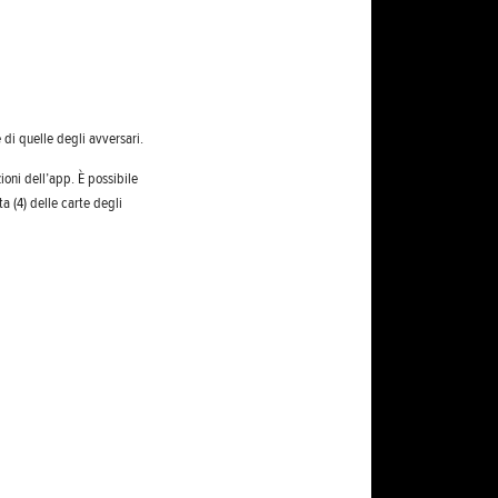
 di quelle degli avversari.
ioni dell’app. È possibile
ta (4) delle carte degli