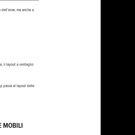
e dell’eroe, ma anche a
, il layout a ventaglio
pp passa al layout delle
E MOBILI