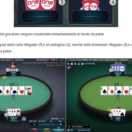
 del giocatore vengono visualizzate immediatamente al tavolo da poker.
yout delle carte «Regular» (1) e «A ventaglio» (2), nonché delle dimensioni «Regular» (3) e «
da poker: