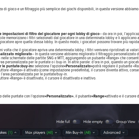
a di gioco e un filtraggio più semplice dei giochi disponibili, in questa versione abbiam
 impostazioni di filtro del giocatore per ogni lobby di gioco
– da ora in poi, l’applic
ile memorizzano i filtri selezionati dal giocatore in una determinata lobby e li applicano
giocatore apre quella stessa lobby. In questo modo, i giocatori possono trovare più rapida
 volta che il giocatore apriva una determinata lobby, i filtri venivano ripristinati ai valori 
nalizzato migliorato
– In questa versione abbiamo migliorato il filtraggio personalizzato d
 nelle schermate delle partite SNG e MTT, aggiungendo un pulsante «Range» che consente 
ea personalizzata per le puntate o i buy-in. In altre parole: d’ora in poi, quando un giocator
r le puntate
o
buy-in
e seleziona l’opzione
«Personalizzato»
potrà regolare il pulsante «
ruttore «Range» è attivato (come impostazione predefinita), il cursore diventa attivo, cons
l’area personalizzata per le puntate/buy-in.
ruttore «Range» è disattivato, il cursore è disattivato e inattivo.
ro delle puntate con l’opzione
«Personalizzato»
, il pulsante
«Range»
attivato e il cursore 