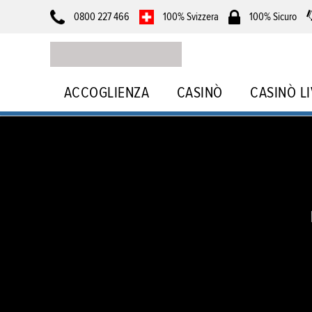
0800 227 466
100% Svizzera
100% Sicuro
ACCOGLIENZA
CASINÒ
CASINÒ L