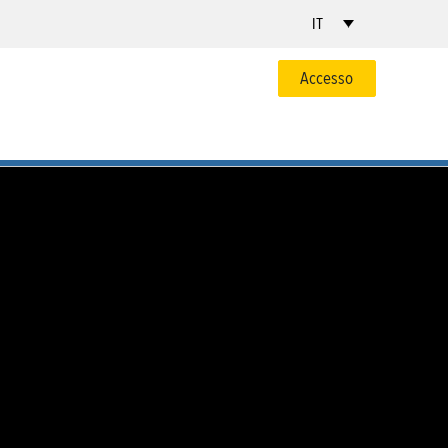
IT
Accesso