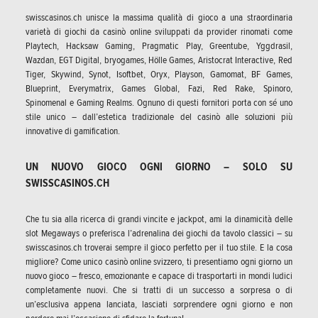
swisscasinos.ch unisce la massima qualità di gioco a una straordinaria
varietà di giochi da casinò online sviluppati da provider rinomati come
Playtech, Hacksaw Gaming, Pragmatic Play, Greentube, Yggdrasil,
Wazdan, EGT Digital, bryogames, Hölle Games, Aristocrat Interactive, Red
Tiger, Skywind, Synot, Isoftbet, Oryx, Playson, Gamomat, BF Games,
Blueprint, Everymatrix, Games Global, Fazi, Red Rake, Spinoro,
Spinomenal e Gaming Realms. Ognuno di questi fornitori porta con sé uno
stile unico – dall’estetica tradizionale del casinò alle soluzioni più
innovative di gamification.
UN NUOVO GIOCO OGNI GIORNO – SOLO SU
SWISSCASINOS.CH
Che tu sia alla ricerca di grandi vincite e jackpot, ami la dinamicità delle
slot Megaways o preferisca l’adrenalina dei giochi da tavolo classici – su
swisscasinos.ch troverai sempre il gioco perfetto per il tuo stile. E la cosa
migliore? Come unico casinò online svizzero, ti presentiamo ogni giorno un
nuovo gioco – fresco, emozionante e capace di trasportarti in mondi ludici
completamente nuovi. Che si tratti di un successo a sorpresa o di
un’esclusiva appena lanciata, lasciati sorprendere ogni giorno e non