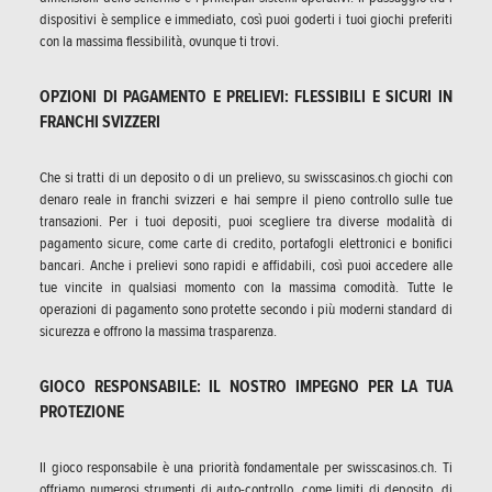
dispositivi è semplice e immediato, così puoi goderti i tuoi giochi preferiti
con la massima flessibilità, ovunque ti trovi.
OPZIONI DI PAGAMENTO E PRELIEVI: FLESSIBILI E SICURI IN
FRANCHI SVIZZERI
Che si tratti di un deposito o di un prelievo, su swisscasinos.ch giochi con
denaro reale in franchi svizzeri e hai sempre il pieno controllo sulle tue
transazioni. Per i tuoi depositi, puoi scegliere tra diverse modalità di
pagamento sicure, come carte di credito, portafogli elettronici e bonifici
bancari. Anche i prelievi sono rapidi e affidabili, così puoi accedere alle
tue vincite in qualsiasi momento con la massima comodità. Tutte le
operazioni di pagamento sono protette secondo i più moderni standard di
sicurezza e offrono la massima trasparenza.
GIOCO RESPONSABILE: IL NOSTRO IMPEGNO PER LA TUA
PROTEZIONE
Il gioco responsabile è una priorità fondamentale per swisscasinos.ch. Ti
offriamo numerosi strumenti di auto-controllo, come limiti di deposito, di