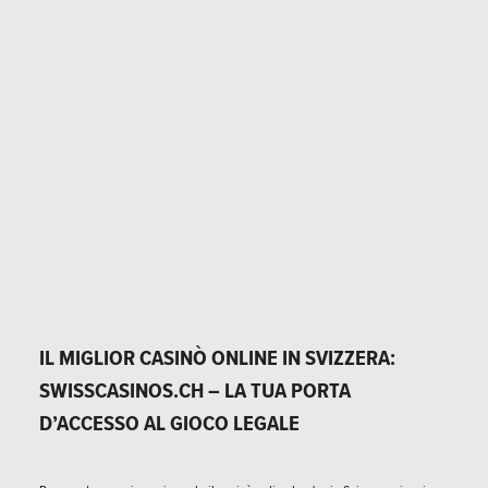
IL MIGLIOR CASINÒ ONLINE IN SVIZZERA:
SWISSCASINOS.CH – LA TUA PORTA
D’ACCESSO AL GIOCO LEGALE