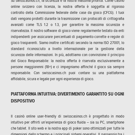
Su swisscasinos.ch, la sicurezza è la nostra massima priorità. Come casinò
online svizzero con licenza, la nostra offerta è soggetta al rigoroso
controllo della Commissione federale delle case da gioco (CFCG). I tuoi
dati vengono protetti durante la trasmissione con protocolli di crittografia
avanzati come TLS 1.2 o 1.3, per garantire la massima sicurezza e
riservatezza. Il nostro software di gioco viene regolarmente testato da enti
indipendenti per assicurare percentuali di pagamento corrette e regole di
gioco trasparenti. Siamo inoltre certificati secondo la norma ISO 27001, lo
standard riconosciuto a livello internazionale per la gestione della
sicurezza delle informazioni. In più, adottiamo con convinzione il principio
del Gioco Responsabile: la nostra offerta è riservata esclusivamente a
persone maggiorenni (18+) e ci impegniamo affinché il gioco sia sempre
responsabile. Con swisscasinos.ch puoi contare su una piattaforma
affidabile, sicura e legale per ogni esperienza di gioco.
PIATTAFORMA INTUITIVA: DIVERTIMENTO GARANTITO SU OGNI
DISPOSITIVO
Il casinò online user-friendly di swisscasinos.ch è progettato in modo
intuitivo per offrirti un’esperienza di gioco fluida – sia su PC, smartphone
che tablet. Il sito web e la nostra app di poker sono ottimizzati per tutte le
dimensioni dello schermo e i principali sistemi operativi. Il passaggio tra i