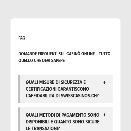
FAQ:
DOMANDE FREQUENTI SUL CASINÒ ONLINE – TUTTO
QUELLO CHE DEVI SAPERE
QUALI MISURE DI SICUREZZA E
CERTIFICAZIONI GARANTISCONO
L’AFFIDABILITÀ DI SWISSCASINOS.CH?
swisscasinos.ch è autorizzato dalla CFCG,
utilizza software certificati e tecnologie di
QUALI METODI DI PAGAMENTO SONO
crittografia all’avanguardia.
DISPONIBILI E QUANTO SONO SICURE
LE TRANSAZIONI?