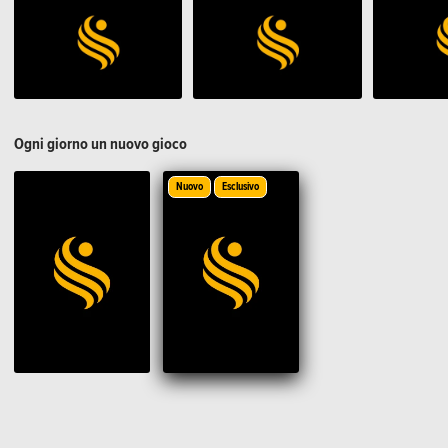
Ogni giorno un nuovo gioco
Nuovo
Esclusivo