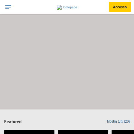
Accesso
Featured
Mostra tutti (20)