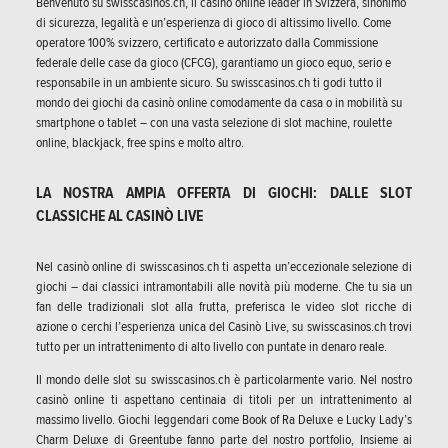
Benvenuto su swisscasinos.ch, il casinò online leader in Svizzera, sinonimo
di sicurezza, legalità e un’esperienza di gioco di altissimo livello. Come
operatore 100% svizzero, certificato e autorizzato dalla Commissione
federale delle case da gioco (CFCG), garantiamo un gioco equo, serio e
responsabile in un ambiente sicuro. Su swisscasinos.ch ti godi tutto il
mondo dei giochi da casinò online comodamente da casa o in mobilità su
smartphone o tablet – con una vasta selezione di slot machine, roulette
online, blackjack, free spins e molto altro.
LA NOSTRA AMPIA OFFERTA DI GIOCHI: DALLE SLOT
CLASSICHE AL CASINÒ LIVE
Nel casinò online di swisscasinos.ch ti aspetta un’eccezionale selezione di
giochi – dai classici intramontabili alle novità più moderne. Che tu sia un
fan delle tradizionali slot alla frutta, preferisca le video slot ricche di
azione o cerchi l’esperienza unica del Casinò Live, su swisscasinos.ch trovi
tutto per un intrattenimento di alto livello con puntate in denaro reale.
Il mondo delle slot su swisscasinos.ch è particolarmente vario. Nel nostro
casinò online ti aspettano centinaia di titoli per un intrattenimento al
massimo livello. Giochi leggendari come Book of Ra Deluxe e Lucky Lady’s
Charm Deluxe di Greentube fanno parte del nostro portfolio, Insieme ai