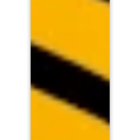
régulièrement des promotions exclusives, des tournois passionnants et des
actions saisonnières avec des bonus attractifs. Parmi les préférées : notre
promotion Game of the Week, qui vous donne chaque semaine la chance
de recevoir 60 Free Spins, 15 Golden Chips ou CHF 15.– de crédit bonus.
Les offres de bonus sont soumises aux conditions de bonus en vigueur.
SÉCURITÉ ET FIABILITÉ : CONTRÔLÉ ET CERTIFIÉ
POUR MÉRITER VOTRE CONFIANCE
Chez swisscasinos.ch, la sécurité est notre priorité absolue. En tant que
casino en ligne suisse agréé, notre offre est soumise à la surveillance
stricte de la Commission fédérale des maisons de jeu (CFMJ). Vos données
sont protégées lors de la transmission grâce à des protocoles de cryptage
modernes tels que TLS 1.2 ou 1.3, afin de garantir la confidentialité et la
sécurité de vos informations. Notre logiciel de jeu est régulièrement
contrôlé par des organismes indépendants afin d’assurer des taux de
redistribution équitables et des règles de jeu transparentes. Nous sommes
également certifiés selon la norme ISO 27001, le standard
internationalement reconnu en matière de gestion de la sécurité de
l'information. Nous nous engageons pleinement en faveur du jeu
responsable : notre offre s’adresse uniquement aux personnes majeures